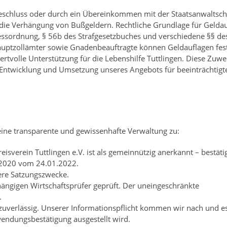
schluss oder durch ein Übereinkommen mit der Staatsanwaltsch
 die Verhängung von Bußgeldern. Rechtliche Grundlage für Gelda
ozessordnung, § 56b des Strafgesetzbuches und verschiedene §§ de
auptzollämter sowie Gnadenbeauftragte können Geldauflagen fest
rtvolle Unterstützung für die Lebenshilfe Tuttlingen. Diese Zu
n Entwicklung und Umsetzung unseres Angebots für beeinträchtigt
ine transparente und gewissenhafte Verwaltung zu:
sverein Tuttlingen e.V. ist als gemeinnützig anerkannt – bestäti
r 2020 vom 24.01.2022.
ere Satzungszwecke.
ngigen Wirtschaftsprüfer geprüft. Der uneingeschränkte
.
uverlässig. Unserer Informationspflicht kommen wir nach und es
wendungsbestätigung ausgestellt wird.