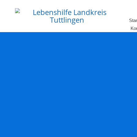
Star
Ko