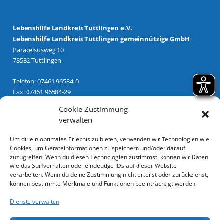
Lebenshilfe Landkreis Tuttlingen e.V.
Lebenshilfe Landkreis Tuttlingen gemeinnützige GmbH
Paracelsusweg 10
78532 Tuttlingen
Telefon: 07461 96584-0
Fax: 07461 96584-29
Email:
info@lebenshilfe-tuttlingen.de
Cookie-Zustimmung
verwalten
Unsere Spendenkonten sind:
Um dir ein optimales Erlebnis zu bieten, verwenden wir Technologien wie
Kreissparkasse Tuttlingen
Cookies, um Geräteinformationen zu speichern und/oder darauf
IBAN: DE08 6435 0070 0000 0025 03
zuzugreifen. Wenn du diesen Technologien zustimmst, können wir Daten
BIC: SOLADES1TUT
wie das Surfverhalten oder eindeutige IDs auf dieser Website
verarbeiten. Wenn du deine Zustimmung nicht erteilst oder zurückziehst,
Volksbank Schwarzwald-Donau-Neckar eG
können bestimmte Merkmale und Funktionen beeinträchtigt werden.
IBAN: DE61 6439 0130 0028 1250 02
Dienste verwalten
BIC: GENODES1TUT