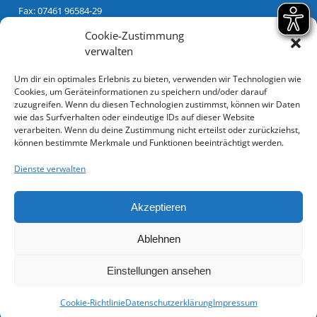
Fax: 07461 96584-29
Email:
info@lebenshilfe-tuttlingen.de
Cookie-Zustimmung
verwalten
Unsere Spendenkonten sind:
Kreissparkasse Tuttlingen
Um dir ein optimales Erlebnis zu bieten, verwenden wir Technologien wie
Cookies, um Geräteinformationen zu speichern und/oder darauf
IBAN: DE08 6435 0070 0000 0025 03
zuzugreifen. Wenn du diesen Technologien zustimmst, können wir Daten
BIC: SOLADES1TUT
wie das Surfverhalten oder eindeutige IDs auf dieser Website
verarbeiten. Wenn du deine Zustimmung nicht erteilst oder zurückziehst,
Volksbank Schwarzwald-Donau-Neckar eG
können bestimmte Merkmale und Funktionen beeinträchtigt werden.
IBAN: DE61 6439 0130 0028 1250 02
Dienste verwalten
BIC: GENODES1TUT
Akzeptieren
Impressum
Hinweis geben
Datenschutzerklärung
Ablehnen
Datenschutzinformation
Allgemeine Geschäftsbedingungen
Cookie-Richtlinie (EU)
Einstellungen ansehen
©Lebenshilfe Tuttlingen, Alle Rechte vorbehalten
Cookie-Richtlinie
Datenschutzerklärung
Impressum