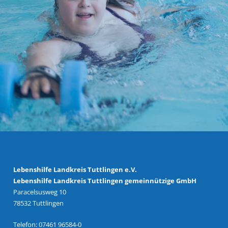
Lebenshilfe Landkreis Tuttlingen e.V.
Lebenshilfe Landkreis Tuttlingen gemeinnützige GmbH
Paracelsusweg 10
78532 Tuttlingen
Telefon: 07461 96584-0